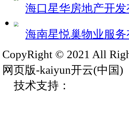
海口星华房地产开发
海南星悦巢物业服务
CopyRight © 2021 All R
网页版-kaiyun开云(中
技术支持：