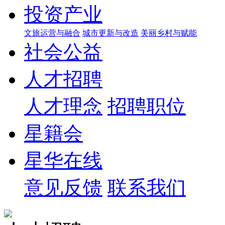
投资产业
文旅运营与融合
城市更新与改造
美丽乡村与赋能
社会公益
人才招聘
人才理念
招聘职位
星籍会
星华在线
意见反馈
联系我们