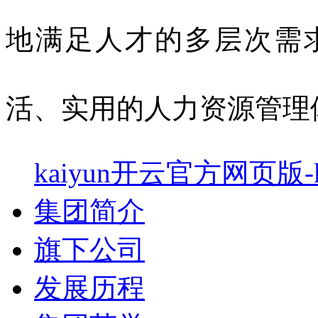
地满足人才的多层次需
活、实用的人力资源管理
kaiyun开云官方网页版-k
集团简介
旗下公司
发展历程