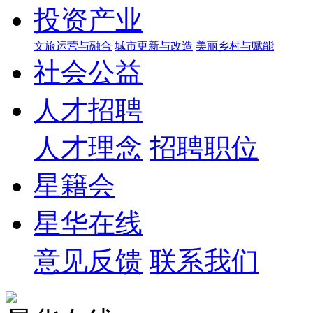
投资产业
文旅运营与融合
城市更新与改造
美丽乡村与赋能
社会公益
人才招聘
人才理念
招聘职位
星籍会
星华在线
意见反馈
联系我们