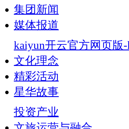
集团新闻
媒体报道
kaiyun开云官方网页版-k
文化理念
精彩活动
星华故事
投资产业
文旅运营与融合