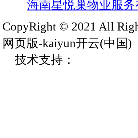
海南星悦巢物业服务
CopyRight © 2021 All R
网页版-kaiyun开云(中
技术支持：