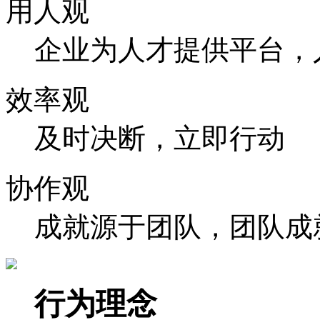
用人观
企业为人才提供平台，
效率观
及时决断，立即行动
协作观
成就源于团队，团队成
行为理念