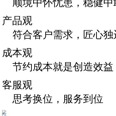
顺境中怀忧患，稳健中
产品观
符合客户需求，匠心独
成本观
节约成本就是创造效益
客服观
思考换位，服务到位