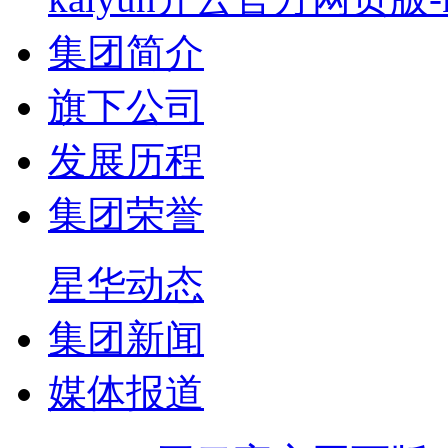
集团简介
旗下公司
发展历程
集团荣誉
星华动态
集团新闻
媒体报道