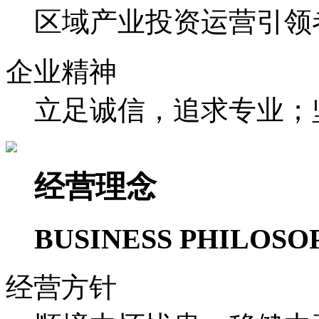
区域产业投资运营引领
企业精神
立足诚信，追求专业；
经营理念
BUSINESS PHILOSO
经营方针