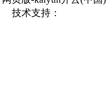
技术支持：