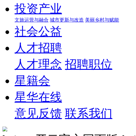
投资产业
文旅运营与融合
城市更新与改造
美丽乡村与赋能
社会公益
人才招聘
人才理念
招聘职位
星籍会
星华在线
意见反馈
联系我们