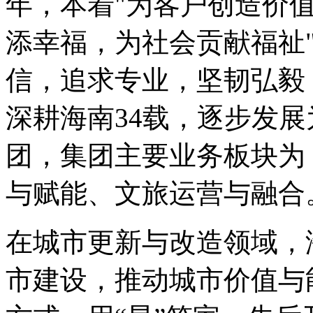
年，本着"为客户创造价
添幸福，为社会贡献福祉
信，追求专业，坚韧弘毅
深耕海南34载，逐步发
团，集团主要业务板块为
与赋能、文旅运营与融合
在城市更新与改造领域，
市建设，推动城市价值与