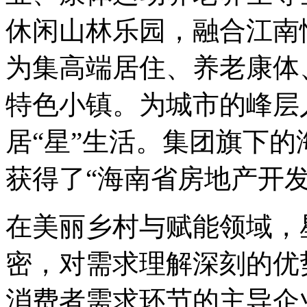
休闲山林乐园，融合江南
为集高端居住、养老康体
特色小镇。为城市的峰层
居“星”生活。集团旗下
获得了“海南省房地产开发
在美丽乡村与赋能领域，
密，对需求理解深刻的优
消费者需求环节的主导企