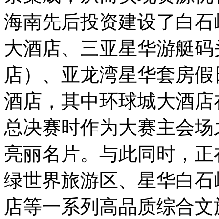
海南先后投资建设了白石
大酒店、三亚星华游艇码
店）、亚龙湾星华套房假
酒店，其中环球城大酒店在
总决赛时作为大赛主会场
亮丽名片。与此同时，正
绿世界旅游区、星华白石
店等一系列高品质综合文