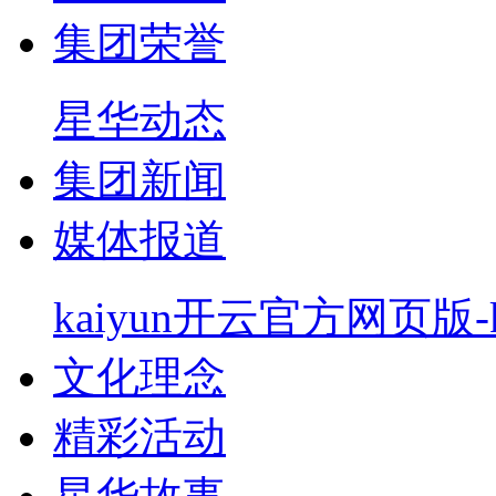
集团荣誉
星华动态
集团新闻
媒体报道
kaiyun开云官方网页版-k
文化理念
精彩活动