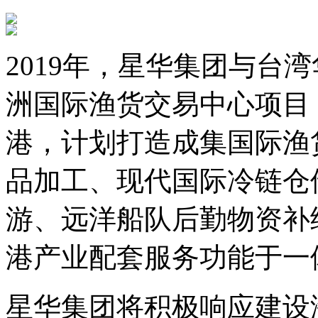
2019年，星华集团与台
洲国际渔货交易中心项目
港，计划打造成集国际渔
品加工、现代国际冷链仓
游、远洋船队后勤物资补
港产业配套服务功能于一
星华集团将积极响应建设