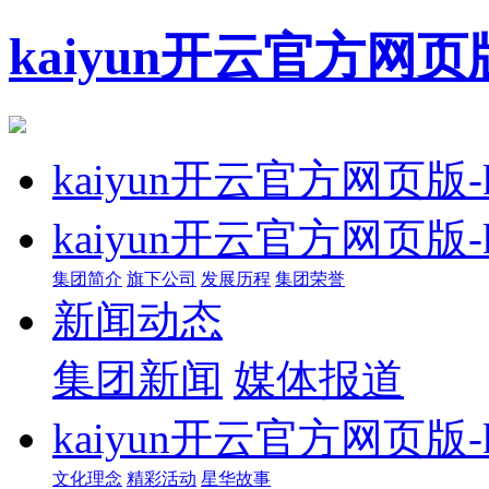
kaiyun开云官方网页版
kaiyun开云官方网页版-k
kaiyun开云官方网页版-k
集团简介
旗下公司
发展历程
集团荣誉
新闻动态
集团新闻
媒体报道
kaiyun开云官方网页版-k
文化理念
精彩活动
星华故事