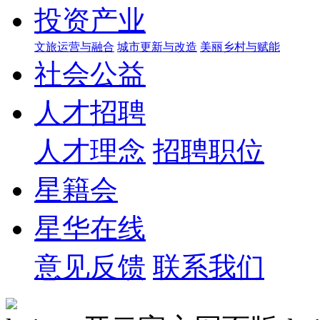
投资产业
文旅运营与融合
城市更新与改造
美丽乡村与赋能
社会公益
人才招聘
人才理念
招聘职位
星籍会
星华在线
意见反馈
联系我们